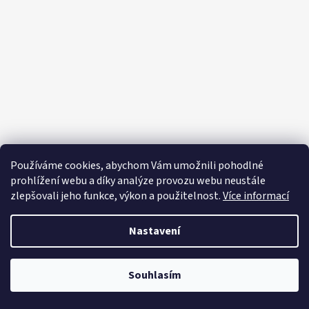
e
E
T
E
N
A
J
Í
T
Používáme cookies, abychom Vám umožnili pohodlné
?
prohlížení webu a díky analýze provozu webu neustále
zlepšovali jeho funkce, výkon a použitelnost.
Více informací
Nastavení
HLEDAT
Souhlasím