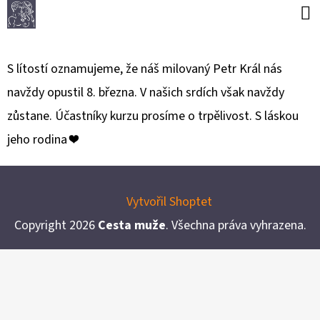
K
Přejít
O
Zpět
Zpět
na
C
Š
obsah
S lítostí oznamujeme, že náš milovaný Petr Král nás
Í
e
C
navždy opustil 8. března. V našich srdích však navždy
K
O
s
zůstane. Účastníky kurzu prosíme o trpělivost. S láskou
P
jeho rodina ❤️
t
O
Z
a
T
Á
Ř
Vytvořil Shoptet
m
P
E
Copyright 2026
Cesta muže
. Všechna práva vyhrazena.
A
u
B
T
U
ž
Í
J