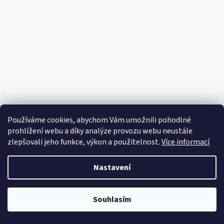
Í
E
T
E
N
A
J
Í
T
Používáme cookies, abychom Vám umožnili pohodlné
?
prohlížení webu a díky analýze provozu webu neustále
zlepšovali jeho funkce, výkon a použitelnost.
Více informací
Nastavení
HLEDAT
Souhlasím