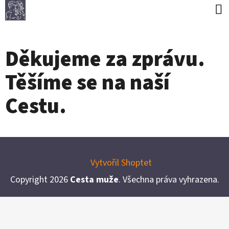
K
Přejít
O
Zpět
Zpět
na
Š
obsah
Děkujeme za zprávu.
Í
C
K
Těšíme se na naší
O
P
Cestu.
O
T
Z
Ř
Á
E
Vytvořil Shoptet
P
B
Copyright 2026
Cesta muže
. Všechna práva vyhrazena.
A
U
T
J