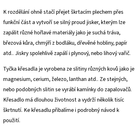
E
T
K rozdělání ohně stačí přejet škrtacím plechem přes
E
funkční část a vytvoří se silný proud jisker, kterým lze
N
zapálit různé hořlavé materiály jako je suchá tráva,
A
březová kůra, chmýří z bodláku, dřevěné hobliny, papír
J
atd.. Jiskry spolehlivě zapálí i plynový, nebo lihový vařič.
Í
Tyčka křesadla je vyrobena ze slitiny různých kovů jako je
T
magnesium, cerium, železo, lanthan atd.. Ze stejných,
?
nebo podobných slitin se vyrábí kamínky do zapalovačů.
Křesadlo má dlouhou životnost a vydrží několik tisíc
škrtnutí. Ke křesadlu přibalíme i podrobný návod k
použití.
HLEDAT