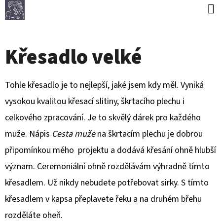
K
Přejít
O
Zpět
Zpět
na
Š
obsah
Křesadlo velké
Í
C
K
O
Tohle křesadlo je to nejlepší, jaké jsem kdy měl. Vyniká
P
vysokou kvalitou křesací slitiny, škrtacího plechu i
O
celkového zpracování. Je to skvělý dárek pro každého
T
muže. Nápis
Cesta muže
na škrtacím plechu je dobrou
Ř
připomínkou mého projektu a dodává křesání ohně hlubší
E
význam. Ceremoniální ohně rozdělávám výhradně tímto
B
křesadlem. Už nikdy nebudete potřebovat sirky. S tímto
U
křesadlem v kapsa přeplavete řeku a na druhém břehu
J
rozděláte oheň.