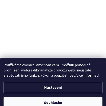
Používáme cookies, abychom Vám umožnili pohodlné
prohlížení webu a díky analýze provozu webu neustále
zlepšovali jeho funkce, výkon a použitelnost.
Více informací
Nastavení
Z
Á
Vytvořil Shoptet
Souhlasím
P